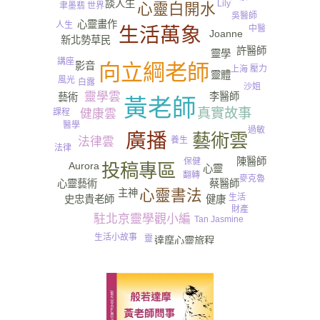
談人生
Lily
心靈白開水
聿墨翡
世界
吳醫師
心靈畫作
人生
中醫
生活萬象
Joanne
新北勢草民
許醫師
靈學
講座
影音
向立綱老師
壓力
上海
靈體
風光
白露
沙姐
靈學雲
李醫師
藝術
黃老師
真實故事
課程
健康雲
醫學
過敏
廣播
藝術雲
養生
法律雲
法律
陳醫師
保健
投稿專區
Aurora
心靈
翻轉
麥克魯
心靈藝術
蔡醫師
心靈書法
主神
生活
健康
史忠貴老師
財產
駐北京靈學觀小編
Tan Jasmine
生活小故事
靈
達摩心靈旅程