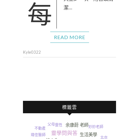
每天至少一次，用舌頭清
潔…
READ MORE
Kyle0322
標籤雲
父母
余康蔚 老師
靈性
妙妙老師
不動產
靈學問與答
生活美學
瑋佳醫師
北京