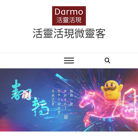
Skip
to
content
活靈活現微靈客