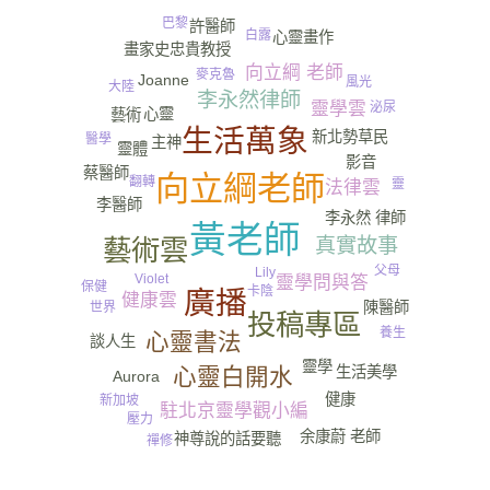
巴黎
許醫師
白露
心靈畫作
畫家史忠貴教授
靈逼體
向立綱 老師
麥克魯
Joanne
風光
大陸
李永然律師
尿
靈學雲
泌尿
心靈
藝術
生活萬象
新北勢草民
醫學
主神
靈體
影音
蔡醫師
向立綱老師
翻轉
靈
法律雲
李醫師
李永然 律師
黃老師
藝術雲
真實故事
父母
Lily
Violet
靈學問與答
保健
卡陰
廣播
健康雲
陳醫師
世界
投稿專區
養生
心靈書法
談人生
靈學
生活美學
心靈白開水
Aurora
健康
新加坡
駐北京靈學觀小編
壓力
余康蔚 老師
神尊說的話要聽
禪修