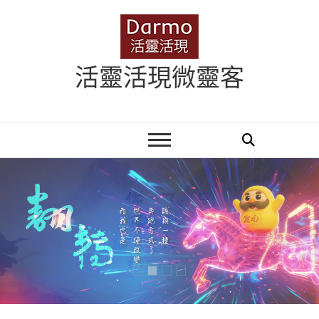
Skip
to
content
活靈活現微靈客