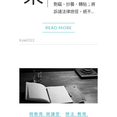
剽竊、抄襲、轉貼；將
訴諸法律途徑，絕不…
READ MORE
Kyle0322
微教育
,
微講堂
想法
,
教育
,