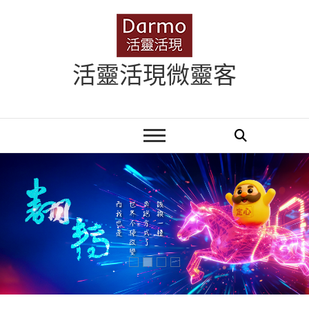
Skip
to
content
活靈活現微靈客