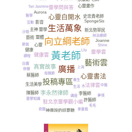
心靈畫作
Tan Jasmine
靈學問與答
Aurora
心靈白開水
醫學
史忠貴老師
Bonny
SpongeSis
影音
互動
生活萬象
主神
靈學
新北勢草民
沙姐
林治療師
靈體
藝術
向立綱老師
Joanne
節氣
心靈
Shine
健康
Lily
靈學雲
黃老師
健康雲
課程
藝術雲
白露
真實故事
廣播
上海
保健
母親節
心靈書法
蔡醫師
投稿專區
養生
生活美學
法律雲
中醫
水
生活
李永然律師
陳醫師
李醫師
夢境
講座
靈學知識
許醫師
駐北京靈學觀小編
毛毛
奇蹟
聿墨翡
神尊說的話要聽