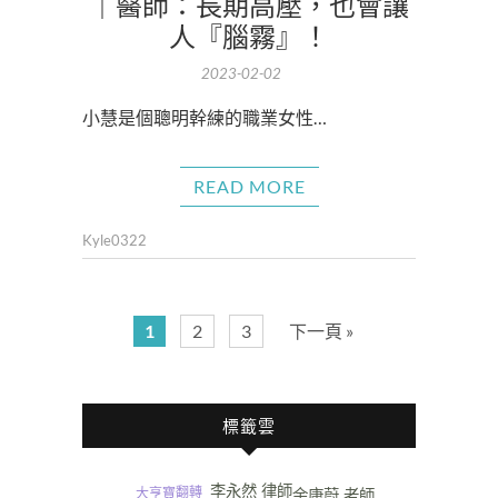
｜醫師：長期高壓，也會讓
人『腦霧』！
2023-02-02
小慧是個聰明幹練的職業女性…
READ MORE
Kyle0322
1
2
3
下一頁 »
標籤雲
李永然 律師
翻轉
大亨寶
余康蔚 老師