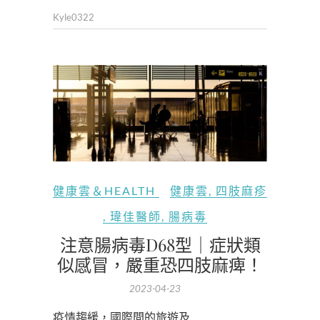
Kyle0322
健康雲＆HEALTH
健康雲
,
四肢麻疹
,
瑋佳醫師
,
腸病毒
注意腸病毒D68型｜症狀類
似感冒，嚴重恐四肢麻痺！
2023-04-23
疫情趨緩，國際間的旅遊及…