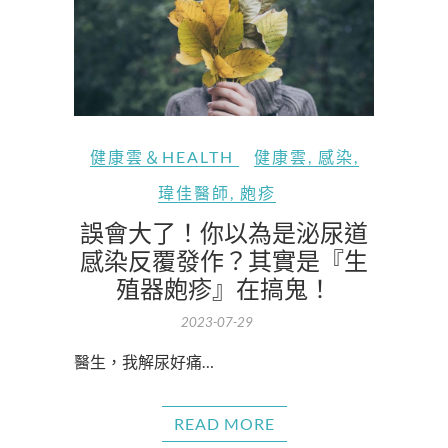
健康雲＆HEALTH
健康雲
,
感染
,
瑋佳醫師
,
皰疹
誤會大了！你以為是泌尿道
感染反覆發作？其實是『生
殖器皰疹』在搞鬼！
2023-07-29
醫生，我解尿好痛…
READ MORE