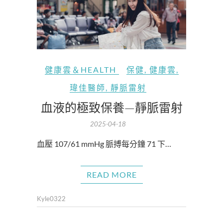
健康雲＆HEALTH
保健
,
健康雲
,
瑋佳醫師
,
靜脈雷射
血液的極致保養—靜脈雷射
2025-04-18
血壓 107/61 mmHg 脈搏每分鐘 71 下…
READ MORE
Kyle0322