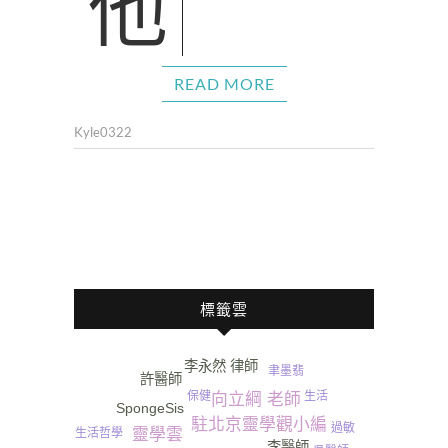
他的招牌水果甜點造型幾
READ MORE
Kyle0322
標籤雲
李永然 律師
聿墨翡
許醫師
生活
保健
向立綱 老師
SpongeSis
駐北京靈學觀小編
過敏
靈學雲
生活哲學
李醫師