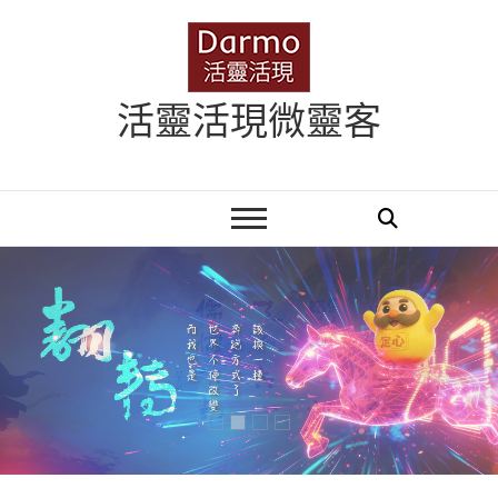
Skip
to
content
活靈活現微靈客