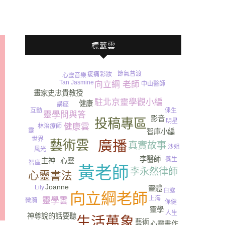
標籤雲
節氣
普渡
痠痛
彩妝
心靈音樂
Tan Jasmine
向立綱 老師
中山醫師
畫家史忠貴教授
駐北京靈學觀小編
健康
講座
俫生
互動
靈學問與答
影音
投稿專區
明星
健康雲
林治療師
靈
智庫小編
世界
藝術雲
廣播
真實故事
沙姐
風光
李醫師
養生
心靈
主神
智庫
黃老師
李永然律師
心靈書法
Joanne
Lily
靈體
白露
向立綱老師
上海
靈學雲
微漪
保健
靈學
人生
神尊說的話要聽
生活萬象
藝術
心靈畫作