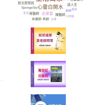
新北勢草民
談人生
心靈白開水
SpongeSis
感染
翻轉
生活
法律雲
蔡醫師
陳醫師
小玲珑
余康蔚 老師
父母