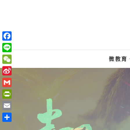
Skip
to
content
F
a
L
微教育
c
i
W
e
n
e
S
b
e
C
i
o
G
h
n
o
m
P
a
a
k
a
r
t
E
W
i
i
m
e
分
l