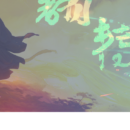
n
a
i
享
t
i
b
F
l
o
r
i
e
n
d
l
y