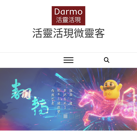
Skip
to
content
活靈活現微靈客