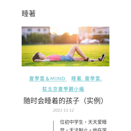
睡著
靈學雲＆MIND
睡著
,
靈學雲
,
駐北京靈學觀小編
随时会睡着的孩子（实例）
2021-11-12
觉，无法制止。他在学