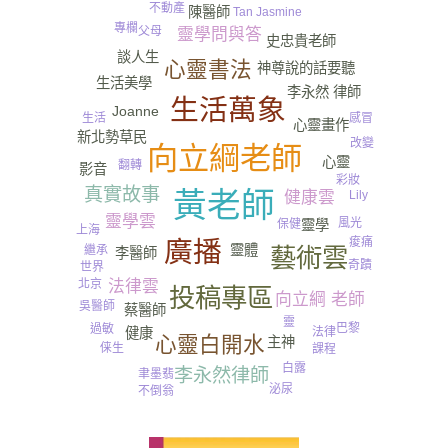
不動產
陳醫師
Tan Jasmine
專欄
父母
靈學問與答
史忠貴老師
談人生
心靈書法
神尊說的話要聽
生活美學
李永然 律師
尿
生活萬象
Joanne
生活
感冒
心靈畫作
新北勢草民
改變
向立綱老師
心靈
翻轉
影音
彩妝
真實故事
黃老師
健康雲
Lily
靈學雲
風光
靈學
保健
上海
痠痛
廣播
靈體
繼承
藝術雲
李醫師
奇蹟
世界
靈魂
法律雲
北京
投稿專區
向立綱 老師
吳醫師
蔡醫師
靈
巴黎
過敏
健康
法律
心靈白開水
主神
俫生
課程
白露
李永然律師
聿墨翡
泌尿
不倒翁