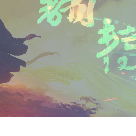
n
a
i
享
t
i
b
F
l
o
r
i
e
n
d
l
y