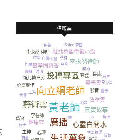
標籤雲
Shine
智庫
保養
駐北京靈學觀小編
李永然 律師
時尚
保健
白露
中醫
李永然律師
直覺
詐騙
靈學問與答
契約
翻轉
溝通
投稿專區
健康
靈體
感冒
新北勢草民
身心靈
靈學雲
心靈畫作
向立綱老師
影音
醫學
上海
世界
法律雲
藝術雲
彩妝
黃老師
真實故事
李醫師
Lily
神靈
情緒
痠痛
靈
藝術
廣播
健康雲
心靈白開水
尿
孩子
的
水
主神
心靈
林治療師
成長
生活萬象
明星
靈學