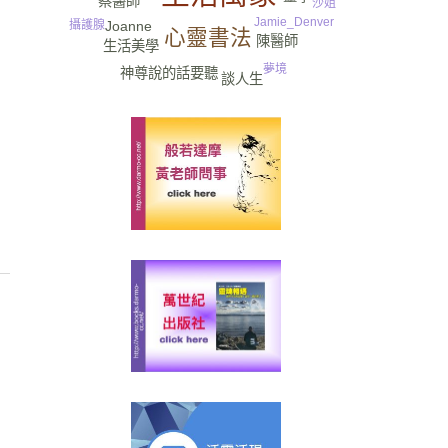
蔡醫師
沙姐
Jamie_Denver
Joanne
攝護腺
心靈書法
陳醫師
生活美學
夢境
神尊說的話要聽
談人生