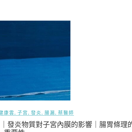
健康雲
,
子宮
,
發炎
,
腸漏
,
蔡醫師
？｜發炎物質對子宮內膜的影響｜腸胃條理