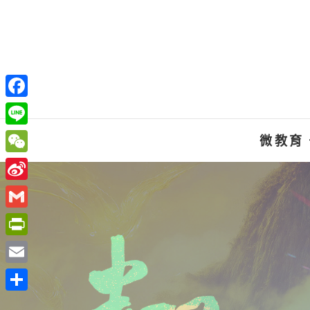
Skip
to
content
F
a
L
微教育
c
i
W
e
n
e
S
b
e
C
i
o
G
h
n
o
m
P
a
a
k
a
r
t
E
W
i
i
m
e
分
l