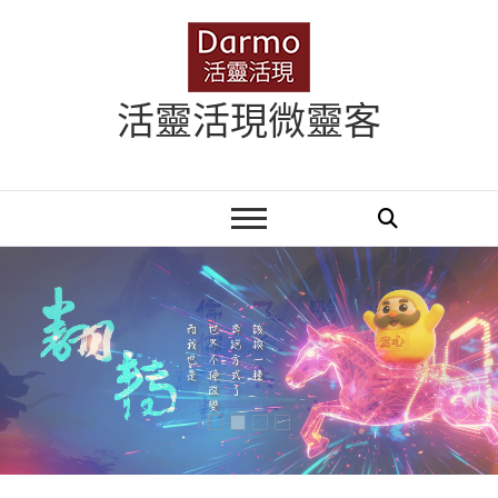
Skip
to
content
活靈活現微靈客