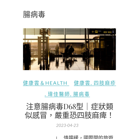
腸病毒
健康雲＆HEALTH
健康雲
,
四肢麻疹
,
瑋佳醫師
,
腸病毒
注意腸病毒D68型｜症狀類
似感冒，嚴重恐四肢麻痺！
2023-04-23