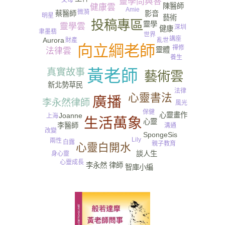
靈學問與答
父母
陳醫師
健康雲
Amie
微漪
蔡醫師
影音
明星
藝術
投稿專區
靈學
靈學雲
深圳
健康
聿墨翡
世界
講座
Aurora
財產
亂世
向立綱老師
禪修
靈體
法律雲
養生
黃老師
真實故事
藝術雲
新北勢草民
法律
心靈書法
廣播
李永然律師
風光
保健
心靈畫作
Joanne
上海
生活萬象
心靈
李醫師
溝通
改變
SpongeSis
Lily
兩性
白露
親子教育
心靈白開水
談人生
身心靈
心靈成長
李永然 律師
智庫小編