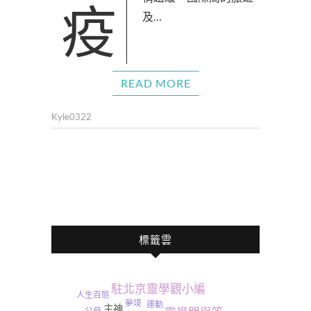
疫情趨緩，國際間的旅遊
及…
READ MORE
Kyle0322
標籤雲
駐北京靈學觀小編
人生百態
夢境
運動
主神