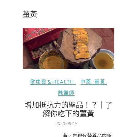
薑黃
健康雲＆HEALTH
中藥
,
薑黃
,
陳醫師
增加抵抗力的聖品！？｜了
解你吃下的薑黃
2020-08-19