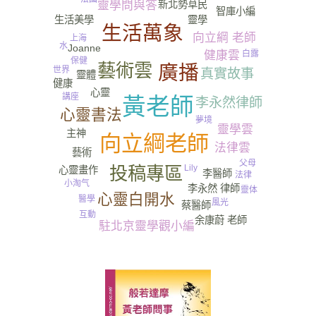
新北勢草民
靈學問與答
智庫小編
生活美學
靈學
生活萬象
向立綱 老師
上海
水
Joanne
健康雲
白露
保健
藝術雲
廣播
世界
真實故事
靈體
健康
心靈
尿
講座
黃老師
李永然律師
心靈書法
夢境
靈學雲
主神
向立綱老師
法律雲
小北
藝術
父母
Lily
投稿專區
心靈畫作
李醫師
法律
小淘气
李永然 律師
靈体
心靈白開水
醫學
風光
蔡醫師
互動
余康蔚 老師
駐北京靈學觀小編