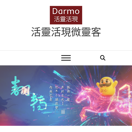
Skip
to
content
活靈活現微靈客