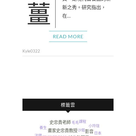
薑黃，是現代營養品的新
新之秀。研究指出，
在…
READ MORE
Kyle0322
標籤雲
課程
史忠貴老師
毛毛
小玲珑
養生
畫家史忠貴教授
沙姐
影音
日本
法國