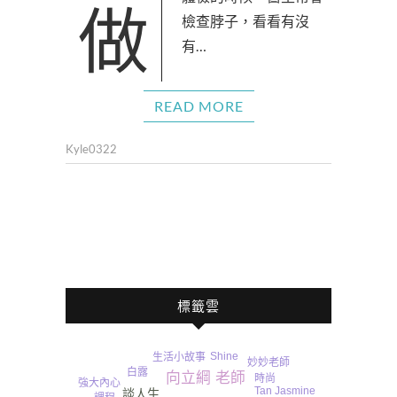
做體檢的時候，醫生常會
檢查脖子，看看有沒
有…
READ MORE
Kyle0322
標籤雲
Shine
真實案例
生活小故事
妙妙老師
白露
向立綱 老師
時尚
強大內心
Tan Jasmine
談人生