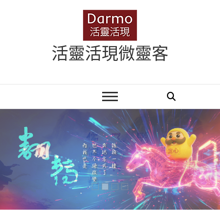
Skip
to
content
活靈活現微靈客