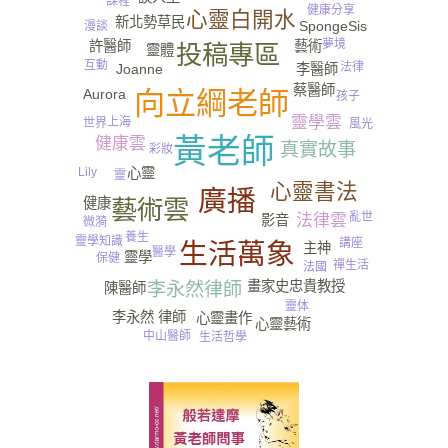
課程
健康分享
心靈白開水
新北勢草民
SpongeSis
漫談
夢境
藝術
許醫師
投稿專區
靈體
互動
法律
李醫師
Joanne
蔡醫師
向立綱老師
Aurora
孩子
靈學雲
上海
世界
風光
黃老師
健康雲
真實故事
彩妝
心靈
Lily
靈
心靈書法
廣播
健康
藝術雲
亂世
法律雲
影音
微漪
養生
靈學知識
講座
生活萬象
主神
醫學
靈學
保健
禪生活
法國
畫家史忠貴教授
李永然律師
陳醫師
靈体
李永然 律師
心靈畫作
心靈藝術
中山醫師
生活哲學