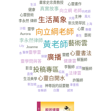
畫家史忠貴教授
心靈畫作
生活
真實故事
健康
向立綱 老師
向老師
心靈藝術
主神
風光
生活萬象
大陸
李永然 律師
新北勢草民
上海
心靈
沙姐
靈學
向立綱老師
專欄
Aurora
藝術
養生
李永然律師
藝術雲
黃老師
Lily
Joanne
心靈書法
靈學雲
醫學
水
靈體
廣播
保健
蔡醫師
健康雲
靈學問與答
尿
李醫師
感情
投稿專區
影音
陳醫師
疝氣
法律雲
直覺
靈
心靈白開水
生活美學
許醫師
新加坡
聿墨翡
神尊說的話要聽
法國
白露
感冒
吳醫師