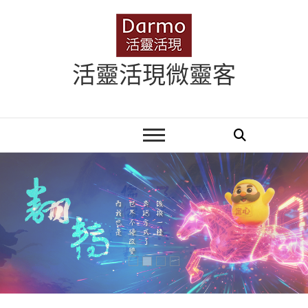
Skip
to
content
活靈活現微靈客