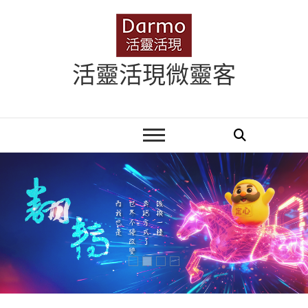
Skip
to
content
活靈活現微靈客