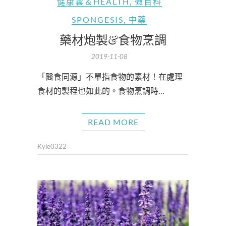
健康雲＆HEALTH
,
微百科
SPONGESIS
,
中藥
藥材炮製&食物烹調
2019-11-08
「醫食同源」不單指食物的素材！在處理
食材的製程也如此的。食物烹調時…
READ MORE
Kyle0322