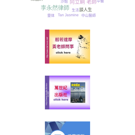
中醫
向立綱 老師
沙姐
李永然律師
談人生
生活
Tan Jasmine
中山醫師
靈体