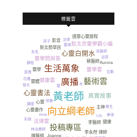
標籤雲
達摩心靈旅程
法律
影音
孩子
駐北京靈學觀小編
靈魂
新北勢草民
吳醫師
心靈白開水
毛毛
泌尿
靈學問與答
蔡醫師
Aurora
課程
生活萬象
靈學雲
靈學
互動
直覺
白露
藝術雲
廣播
健康雲
靈體
水
發炎
靈
心靈書法
黃老師
真實故事
保養
心靈
講座
養生
主神
向立綱老師
心靈畫作
Amie
夢境
Lily
彩妝
法律雲
健康
李醫師
投稿專區
林治療師
李永然 律師
Joanne
陳醫師