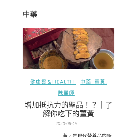
中藥
健康雲＆HEALTH
中藥
,
薑黃
,
陳醫師
增加抵抗力的聖品！？｜了
解你吃下的薑黃
2020-08-19