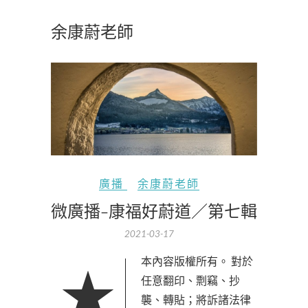
余康蔚老師
廣播
余康蔚老師
微廣播-康福好蔚道／第七輯
2021-03-17
★本內容版權所有。 對於
任意翻印、剽竊、抄
襲、轉貼；將訴諸法律