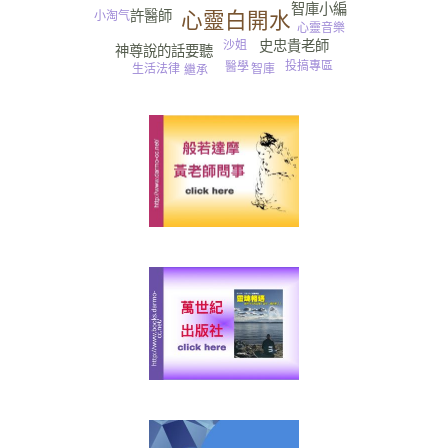
智庫小編
許醫師
心靈白開水
小淘气
心靈音樂
沙姐
史忠貴老師
神尊說的話要聽
投搞專區
醫學
智庫
生活法律
繼承