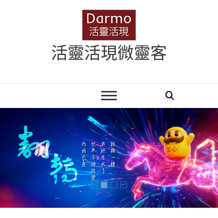
Skip
to
content
活靈活現微靈客