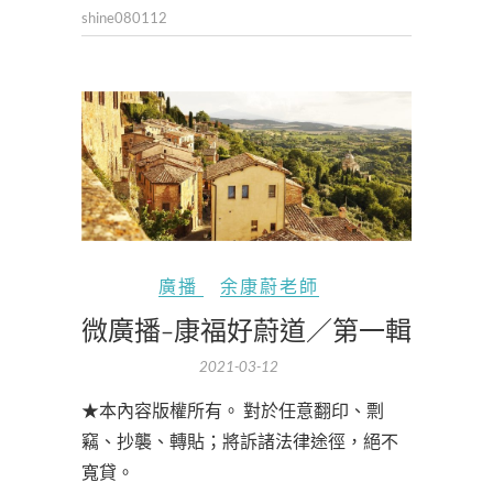
shine080112
廣播
余康蔚老師
微廣播-康福好蔚道／第一輯
2021-03-12
★本內容版權所有。 對於任意翻印、剽
竊、抄襲、轉貼；將訴諸法律途徑，絕不
寬貸。