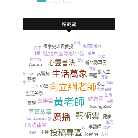
標籤雲
Bonny
直覺
余康蔚老師
畫家史忠貴教授
民事
駐北京靈學觀小編
財產
養生
法律
向老師
改變
心靈書法
新北勢草民
Aurora
中醫
生活萬象
談人生
Shine
蔡醫師
靈體
互動
藝術
水
講座
影音
向立綱老師
心靈
Lily
亂世
保健
生活美學
生活
健康雲
黃老師
靈學雲
白露
靈學
SpongeSis
真實故事
藝術雲
廣播
健康
Tan Jasmine
靈
風光
法律雲
卡陰
李醫師
尿
過敏
投稿專區
主神
翻轉
Joanne
傻B
大陸