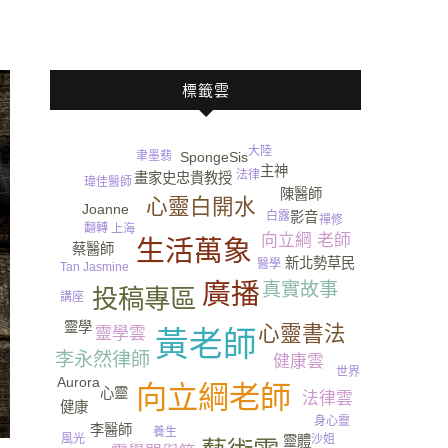
標籤雲
大陸
聿墨翡
SpongeSis
主神
家人
法律
畫家史忠貴教授
瑋佳醫師
陳醫師
心靈白開水
Joanne
影音
白露
禪修
翻轉
上海
英國
向立綱 老師
生活萬象
蔡醫師
新北勢草民
醫學
Tan Jasmine
廣播
真實故事
投稿專區
講座
Sunny
尿
靈學
心靈書法
靈學雲
黃老師
李永然律師
健康雲
世界
Aurora
向立綱老師
心靈
法律雲
健康
身心靈
李醫師
養生
沙姐
風光
靈體