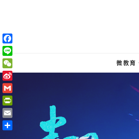
Skip
to
content
F
a
L
微教育
c
i
W
e
n
e
S
b
e
C
i
o
G
h
n
o
m
P
a
a
k
a
r
t
E
W
i
i
m
e
分
l