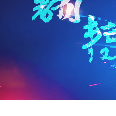
n
a
i
享
t
i
b
F
l
o
r
i
e
n
d
l
y