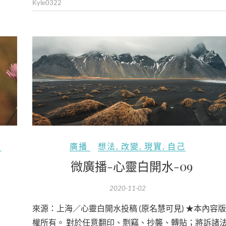
Kyle0322
廣播
想法
,
改變
,
現實
,
自己
師
微廣播-心靈白開水-09
2020-11-02
來源：上海／心靈白開水投稿 (原名慧可見) ★本內容版
權所有。 對於任意翻印、剽竊、抄襲、轉貼；將訴諸