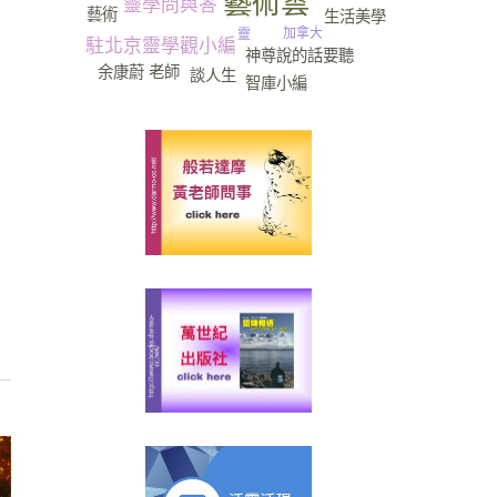
藝術雲
靈學問與答
藝術
生活美學
加拿大
靈
駐北京靈學觀小編
神尊說的話要聽
余康蔚 老師
談人生
智庫小編