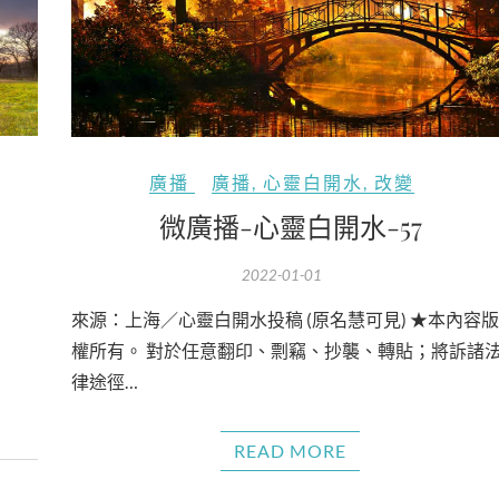
廣播
廣播
,
心靈白開水
,
改變
微廣播-心靈白開水-57
2022-01-01
來源：上海／心靈白開水投稿 (原名慧可見) ★本內容版
權所有。 對於任意翻印、剽竊、抄襲、轉貼；將訴諸
律途徑…
READ MORE