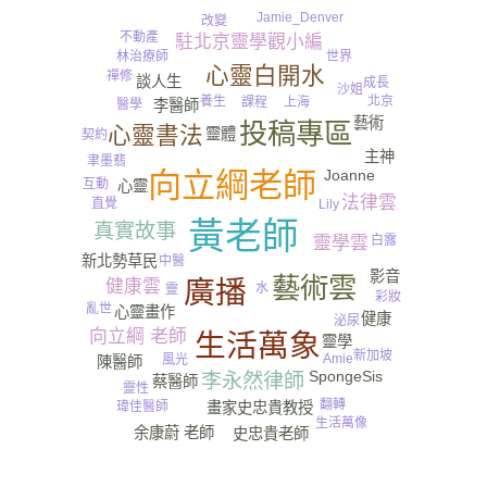
Jamie_Denver
改變
不動產
駐北京靈學觀小編
世界
林治療師
心靈白開水
禪修
談人生
成長
沙姐
北京
養生
課程
上海
醫學
李醫師
藝術
投稿專區
心靈書法
靈體
契約
主神
聿墨翡
向立綱老師
Joanne
互動
心靈
法律雲
直覺
Lily
黃老師
真實故事
白露
靈學雲
新北勢草民
中醫
影音
藝術雲
廣播
健康雲
水
靈
彩妝
亂世
心靈畫作
健康
泌尿
向立綱 老師
生活萬象
靈學
新加坡
Amie
風光
陳醫師
SpongeSis
李永然律師
蔡醫師
靈性
翻轉
瑋佳醫師
畫家史忠貴教授
生活萬像
余康蔚 老師
史忠貴老師