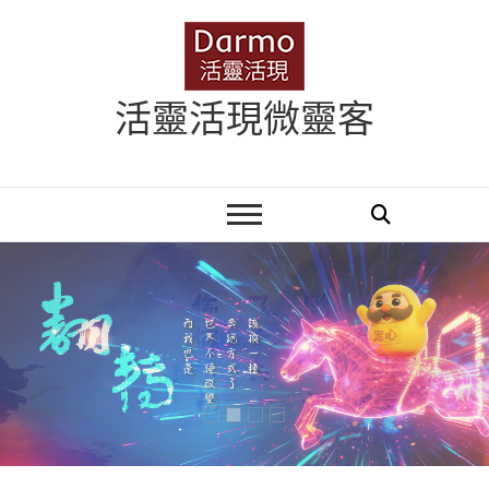
Skip
to
content
活靈活現微靈客