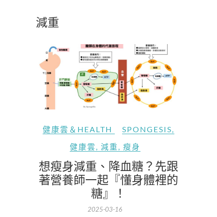
減重
健康雲＆HEALTH
SPONGESIS
,
健康雲
,
減重
,
瘦身
想瘦身減重、降血糖？先跟
著營養師一起『懂身體裡的
糖』！
2025-03-16