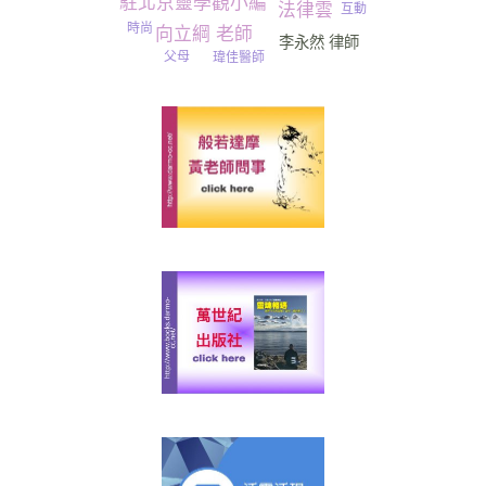
駐北京靈學觀小編
法律雲
互動
時尚
向立綱 老師
李永然 律師
父母
瑋佳醫師