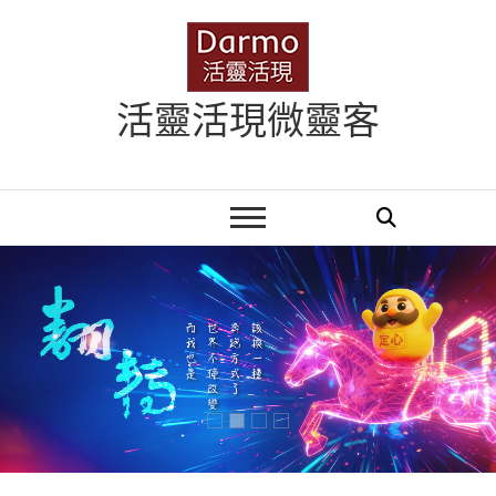
Skip
to
content
活靈活現微靈客