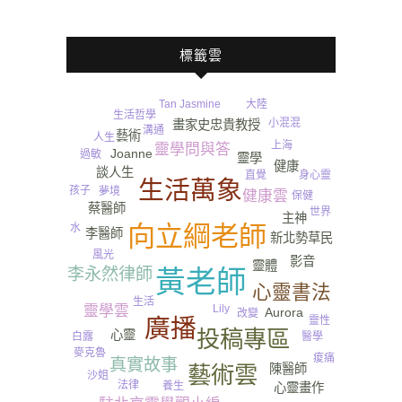
標籤雲
大陸
Tan Jasmine
生活哲學
小混混
畫家史忠貴教授
溝通
藝術
人生
上海
靈學問與答
Joanne
過敏
靈學
健康
談人生
身心靈
直覺
生活萬象
孩子
夢境
健康雲
保健
蔡醫師
世界
主神
向立綱老師
水
李醫師
新北勢草民
風光
影音
靈體
李永然律師
黃老師
心靈書法
生活
Lily
靈學雲
Aurora
改變
廣播
靈性
尿
投稿專區
心靈
醫學
白露
麥克魯
痠痛
真實故事
陳醫師
藝術雲
沙姐
法律
養生
心靈畫作