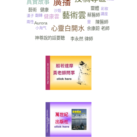
廣播
真實故事
靈體
彩妝
健康
藝術
沙姐
藝術雲
講座
蔡醫師
翻轉
漢子
健康雲
陳醫師
兩性
靈
Aurora
心靈白開水
余康蔚 老師
小淘气
神尊說的話要聽
李永然 律師