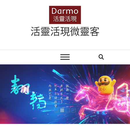
Skip
to
content
活靈活現微靈客