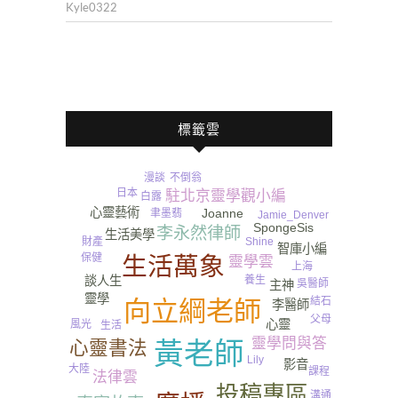
Kyle0322
標籤雲
不倒翁
漫談
旅遊
日本
駐北京靈學觀小編
白露
心靈藝術
Joanne
聿墨翡
Jamie_Denver
SpongeSis
李永然律師
生活美學
財產
Shine
智庫小編
尿
保健
生活萬象
靈學雲
上海
談人生
養生
吳醫師
主神
靈學
結石
向立綱老師
李醫師
父母
心靈
風光
生活
靈學問與答
心靈書法
黃老師
Lily
影音
大陸
課程
法律雲
投稿專區
溝通