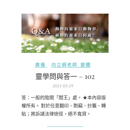
廣播
向立綱老師
,
靈體
靈學問與答一 – 102
2021-03-29
答：一般的陰間「閻王」處。 ★本內容版
權所有。 對於任意翻印、剽竊、抄襲、轉
貼；將訴諸法律途徑，絕不寬貸。