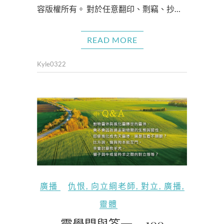
容版權所有。 對於任意翻印、剽竊、抄…
READ MORE
Kyle0322
廣播
仇恨
,
向立綱老師
,
對立
,
廣播
,
靈體
靈學問與答一 – 100