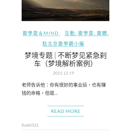
靈學雲＆MIND
互動
,
靈學雲
,
靈體
,
駐北京靈學觀小編
梦境专题 | 不断梦见紧急刹
车（梦境解析案例）
2021-12-19
老师告诉他：你有很好的事业运，也有赚
钱的命格，但是…
READ MORE
Kyle0322