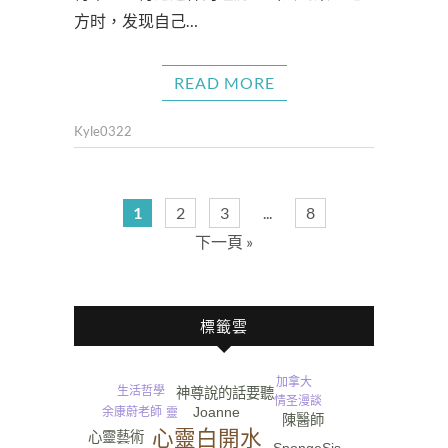
方时，发现自己…
READ MORE
Kyle0322
1
2
3
...
8
下一頁 »
標籤雲
加拿大
生活哲學
神尊說的話要聽
漫談
情圣
Joanne
余康蔚老師
遺囑
靈
陳醫師
心靈白開水
心靈藝術