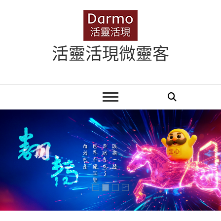
Skip
to
content
活靈活現微靈客