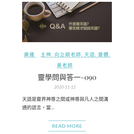
廣播
主神
,
向立綱老師
,
天語
,
靈體
,
黃老師
靈學問與答一-090
2020-11-12
天語是靈界神尊之間或神尊與凡人之間溝
通的語言，當…
READ MORE