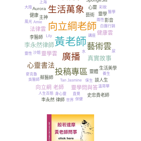
SpongeSis
上海
傻B
分享
生活萬象
心靈
彩妝
大陸
Aurora
醫學
靈學
藝術
健康
主神
影音
兩性
風光
Amie
向立綱老師
白露
行銷
法律雲
健康雲
講座
Lily
李醫師
黃老師
藝術雲
李永然律師
尿
水
沙姐
靈學雲
靈性
廣播
真實故事
心靈書法
生活美學
投稿專區
靈體
養生
麥克魯
蔡醫師
談人生
吳醫師
Tan Jasmine
俫生
溫哥華
向立綱 老師
靈學問與答
人生百態
身心靈
直覺
史忠貴老師
保健
李永然 律師
世界