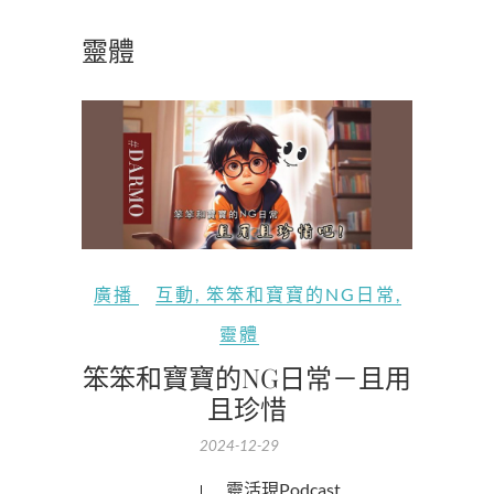
靈體
廣播
互動
,
笨笨和寶寶的NG日常
,
靈體
笨笨和寶寶的NG日常－且用
且珍惜
2024-12-29
活靈活現Podcast