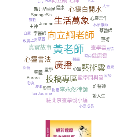
向立綱 老師
溝通
Lily
人生
健康
心靈白開水
新北勢草民
SpongeSis
心靈畫作
生活萬象
靈性
Joanne
林治療師
主神
蔡醫師
向立綱老師
李醫師
白露
藝術
感冒
上海
改變
黃老師
真實故事
靈學雲
感情
健康雲
時尚
心靈書法
醫學
廣播
藝術雲
直覺
保健
心靈
靈學
靈體
感染
投稿專區
靈學問與答
Aurora
發炎
許醫師
法律
影音
李永然律師
財產
Tan Jasmine
談人生
駐北京靈學觀小編
心靈成長