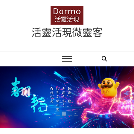
Skip
to
content
活靈活現微靈客