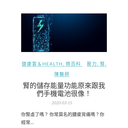
健康雲＆HEALTH
,
微百科
壓力
,
腎
,
陳醫師
腎的儲存能量功能原來跟我
們手機電池很像！
2020-03-15
你腎虛了嗎？ 你常莫名的腰痠背痛嗎？你
經常…