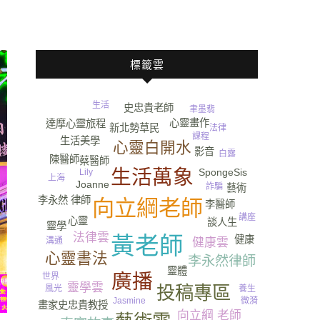
標籤雲
生活
史忠貴老師
尿
聿墨翡
心靈畫作
達摩心靈旅程
新北勢草民
法律
課程
生活美學
神靈
心靈白開水
影音
白露
陳醫師
蔡醫師
生活萬象
SpongeSis
Lily
上海
Joanne
詐騙
藝術
李永然 律師
向立綱老師
樂觀
李醫師
講座
心靈
談人生
靈學
法律雲
黃老師
健康
健康雲
溝通
心靈書法
李永然律師
靈體
廣播
世界
靈學雲
投稿專區
風光
養生
微漪
Jasmine
畫家史忠貴教授
向立綱 老師