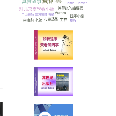
藝術雲
真實故事
Jamie_Denver
神尊說的話要聽
駐北京靈學觀小編
Aurora
明星
吳醫師
靈
中山醫師
智庫小編
心靈藝術
主神
余康蔚 老師
契約