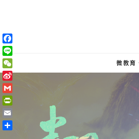
Skip
to
content
F
a
L
微教育
c
i
W
e
n
e
S
b
e
C
i
o
G
h
n
o
m
P
a
a
k
a
r
t
E
W
i
i
m
e
分
l