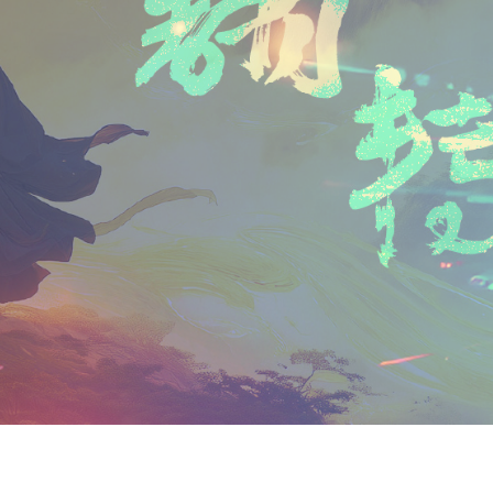
n
a
i
享
t
i
b
F
l
o
r
i
e
n
d
l
y